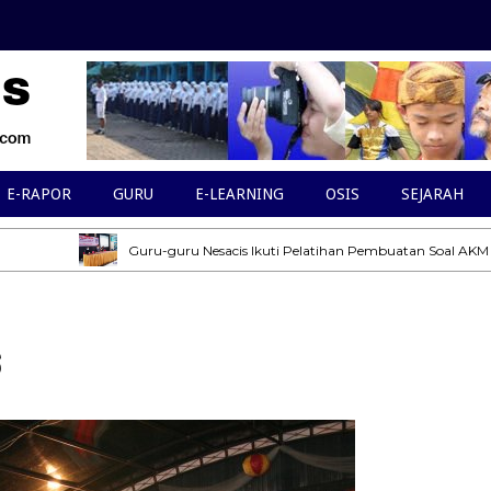
E-RAPOR
GURU
E-LEARNING
OSIS
SEJARAH
Guru-guru Nesacis Ikuti Pelatihan Pembuatan Soal AKM dan Peng
s