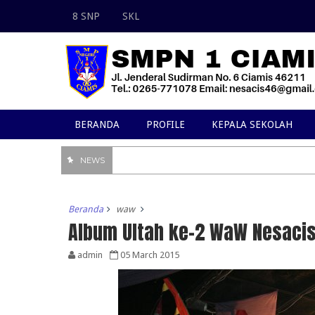
8 SNP
SKL
BERANDA
PROFILE
KEPALA SEKOLAH
NEWS
Beranda
waw
Album Ultah ke-2 WaW Nesaci
admin
05 March 2015