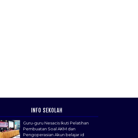
INFO SEKOLAH
Guru-guru Nesacis Ikuti Pelatihan
Pembuatan Soal AKM dan
Pengoperasian Akun belajar.id