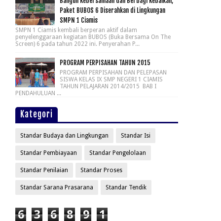
Bangun Kebersamaan dan Berbagi Kebaikan,
Paket BUBOS 6 Diserahkan di Lingkungan
SMPN 1 Ciamis
SMPN 1 Ciamis kembali berperan aktif dalam
penyelenggaraan kegiatan BUBOS (Buka Bersama On The
Screen) 6 pada tahun 2022 ini. Penyerahan P...
PROGRAM PERPISAHAN TAHUN 2015
PROGRAM PERPISAHAN DAN PELEPASAN
SISWA KELAS IX SMP NEGERI 1 CIAMIS
TAHUN PELAJARAN 2014/2015 BAB I
PENDAHULUAN ...
Kategori
Standar Budaya dan Lingkungan
Standar Isi
Standar Pembiayaan
Standar Pengelolaan
Standar Penilaian
Standar Proses
Standar Sarana Prasarana
Standar Tendik
6
3
6
8
9
1