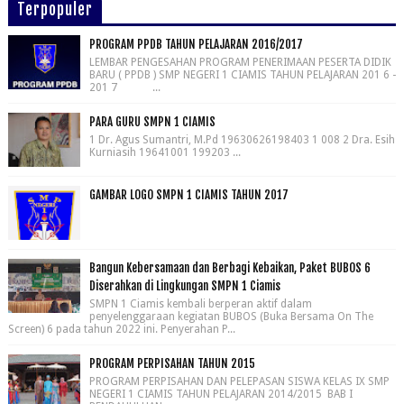
Terpopuler
PROGRAM PPDB TAHUN PELAJARAN 2016/2017
LEMBAR PENGESAHAN PROGRAM PENERIMAAN PESERTA DIDIK
BARU ( PPDB ) SMP NEGERI 1 CIAMIS TAHUN PELAJARAN 201 6 -
201 7 ...
PARA GURU SMPN 1 CIAMIS
1 Dr. Agus Sumantri, M.Pd 19630626198403 1 008 2 Dra. Esih
Kurniasih 19641001 199203 ...
GAMBAR LOGO SMPN 1 CIAMIS TAHUN 2017
Bangun Kebersamaan dan Berbagi Kebaikan, Paket BUBOS 6
Diserahkan di Lingkungan SMPN 1 Ciamis
SMPN 1 Ciamis kembali berperan aktif dalam
penyelenggaraan kegiatan BUBOS (Buka Bersama On The
Screen) 6 pada tahun 2022 ini. Penyerahan P...
PROGRAM PERPISAHAN TAHUN 2015
PROGRAM PERPISAHAN DAN PELEPASAN SISWA KELAS IX SMP
NEGERI 1 CIAMIS TAHUN PELAJARAN 2014/2015 BAB I