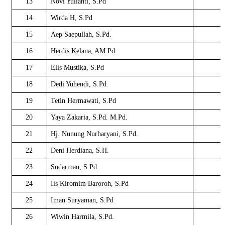
13
Novi Yulianti, S.Pd
14
Wirda H, S.Pd
15
Aep Saepullah, S.Pd.
16
Herdis Kelana, AM.Pd
17
Elis Mustika, S.Pd
18
Dedi Yuhendi, S.Pd.
19
Tetin Hermawati, S.Pd
20
Yaya Zakaria, S.Pd. M.Pd.
21
Hj. Nunung Nurharyani, S.Pd.
22
Deni Herdiana, S.H.
23
Sudarman, S.Pd.
24
Iis Kiromim Baroroh, S.Pd
25
Iman Suryaman, S.Pd
26
Wiwin Harmila, S.Pd.