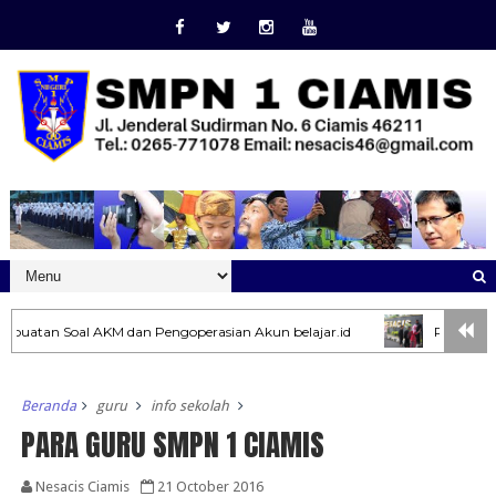
 dan Pengoperasian Akun belajar.id
Peringatan Ibu Dewi Sartik
Beranda
guru
info sekolah
PARA GURU SMPN 1 CIAMIS
Nesacis Ciamis
21 October 2016