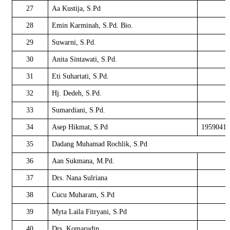
27
Aa Kustija, S.Pd
28
Emin Karminah, S.Pd. Bio.
29
Suwarni, S.Pd.
30
Anita Sintawati, S.Pd.
31
Eti Suhartati, S.Pd.
32
Hj. Dedeh, S.Pd.
33
Sumardiani, S.Pd.
34
Asep Hikmat, S.Pd
19590417
35
Dadang Muhamad Rochlik, S.Pd
36
Aan Sukmana, M.Pd.
37
Drs. Nana Sulriana
38
Cucu Muharam, S.Pd
39
Myta Laila Fitryani, S.Pd
40
Drs. Komarudin