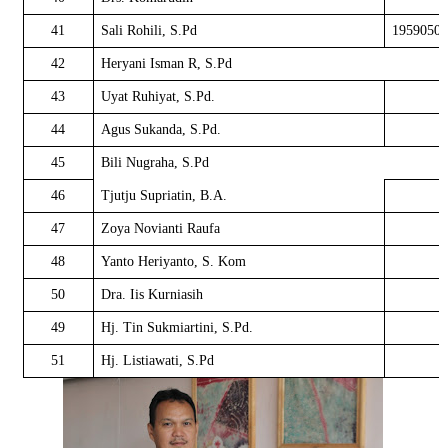
41
Sali Rohili, S.Pd
19590503
42
Heryani Isman R, S.Pd
43
Uyat Ruhiyat, S.Pd.
44
Agus Sukanda, S.Pd.
45
Bili Nugraha, S.Pd
46
Tjutju Supriatin, B.A.
47
Zoya Novianti Raufa
48
Yanto Heriyanto, S. Kom
50
Dra. Iis Kurniasih
49
Hj. Tin Sukmiartini, S.Pd.
51
Hj. Listiawati, S.Pd