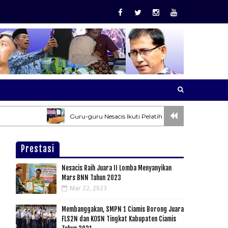
Guru-guru Nesacis Ikuti Pelatihan Pembuatan Soal AKM dan 
Prestasi
Nesacis Raih Juara II Lomba Menyanyikan
Mars BNN Tahun 2023
Mar 22, 2023
Membanggakan, SMPN 1 Ciamis Borong Juara
FLS2N dan KOSN Tingkat Kabupaten Ciamis