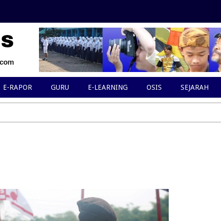
E-RAPOR
GURU
E-LEARNING
OSIS
SEJARAH