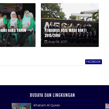
 HARI GURU TAHUN
PENGURUS OSIS MASA BAKTI
2015/2016
17
Aug 06, 2017
FACEBOOK
BUDAYA DAN LINGKUNGAN
Khatam Al Quran