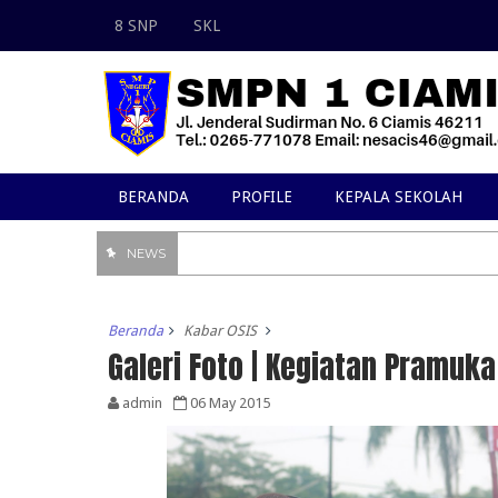
8 SNP
SKL
BERANDA
PROFILE
KEPALA SEKOLAH
NEWS
Beranda
Kabar OSIS
Galeri Foto | Kegiatan Pramuka
admin
06 May 2015