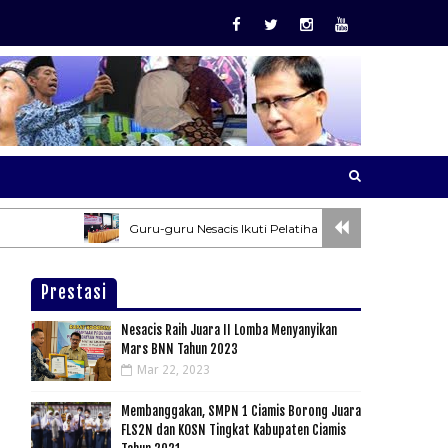
Guru-guru Nesacis Ikuti Pelatihan Pembuatan Soal AKM dan P
Prestasi
Nesacis Raih Juara II Lomba Menyanyikan
Mars BNN Tahun 2023
Mar 22, 2023
Membanggakan, SMPN 1 Ciamis Borong Juara
FLS2N dan KOSN Tingkat Kabupaten Ciamis