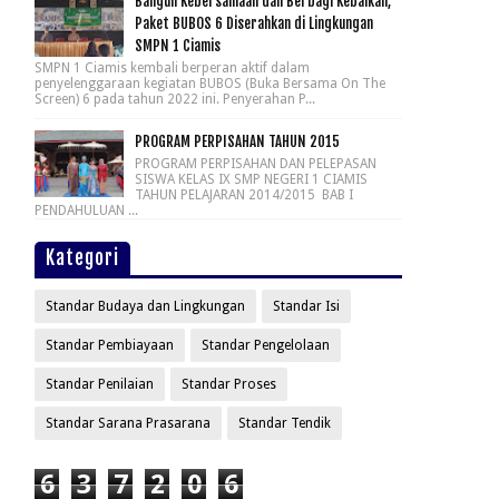
Bangun Kebersamaan dan Berbagi Kebaikan,
Paket BUBOS 6 Diserahkan di Lingkungan
SMPN 1 Ciamis
SMPN 1 Ciamis kembali berperan aktif dalam
penyelenggaraan kegiatan BUBOS (Buka Bersama On The
Screen) 6 pada tahun 2022 ini. Penyerahan P...
PROGRAM PERPISAHAN TAHUN 2015
PROGRAM PERPISAHAN DAN PELEPASAN
SISWA KELAS IX SMP NEGERI 1 CIAMIS
TAHUN PELAJARAN 2014/2015 BAB I
PENDAHULUAN ...
Kategori
Standar Budaya dan Lingkungan
Standar Isi
Standar Pembiayaan
Standar Pengelolaan
Standar Penilaian
Standar Proses
Standar Sarana Prasarana
Standar Tendik
6
3
7
2
0
6