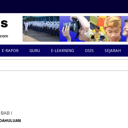
E-RAPOR
GURU
E-LEARNING
OSIS
SEJARAH
BAB I
DAHULUAN