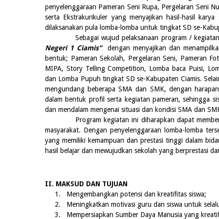
penyelenggaraan Pameran Seni Rupa, Pergelaran Seni N
serta Ekstrakurikuler yang menyajikan hasil-hasil karya
dilaksanakan pula lomba-lomba untuk tingkat SD se-Kabu
Sebagai wujud pelaksanaan program / kegiatan seko
Negeri 1 Ciamis”
dengan menyajikan dan menampilkan b
bentuk; Pameran Sekolah, Pergelaran Seni, Pameran Fot
MIPA, Story Telling Competition, Lomba baca Puisi, L
dan Lomba Pupuh
tingkat SD se-Kabupaten Ciamis. Sel
mengundang beberapa SMA dan SMK, dengan harapan s
dalam bentuk profil serta kegiatan pameran, sehingga s
dan mendalam mengenai situasi dan kondisi SMA dan SMK
Program kegiatan ini diharapkan dapat memberikan 
masyarakat. Dengan penyelenggaraan lomba-lomba terse
yang memiliki kemampuan dan prestasi tinggi dalam bida
hasil belajar dan mewujudkan sekolah yang berprestasi da
II. MAKSUD DAN TUJUAN
1.
Mengembangkan potensi dan kreatifitas siswa;
2.
Meningkatkan motivasi guru dan siswa untuk selal
3.
Mempersiapkan Sumber Daya Manusia yang kreatif, 