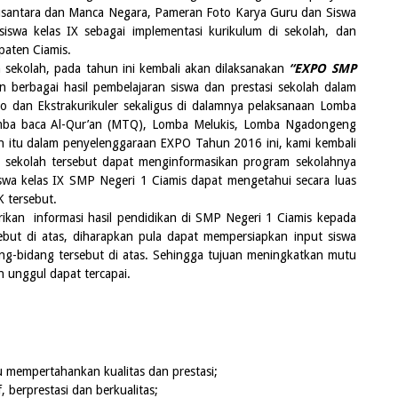
usantara dan Manca Negara, Pameran Foto Karya Guru dan Siswa
 siswa kelas
IX
sebagai implementasi kurikulum di sekolah, dan
paten Ciamis.
lah, pada tahun ini kembali akan dilaksanakan
“EXPO SMP
erbagai hasil pembelajaran siswa dan prestasi sekolah dalam
o dan Ekstrakurikuler sekaligus di dalamnya pelaksanaan Lomba
omba baca Al-Qur’an (MTQ), Lomba Meluki
s,
Lomba Ngadongeng
ain itu dalam penyelenggaraan EXPO Tahun 201
6
ini, kami kembali
ekolah tersebut dapat menginformasikan program sekolahnya
iswa kelas IX SMP Negeri 1 Ciamis dapat mengetahui secara luas
 tersebut.
informasi hasil pendidikan di SMP Negeri 1 Ciamis kepada
but di atas, diharapkan pula dapat mempersiapkan input siswa
ng-bidang tersebut di atas. Sehingga tujuan meningkatkan mutu
n unggul dapat tercapai.
u mempertahankan kualitas dan prestasi;
berprestasi dan berkualitas;