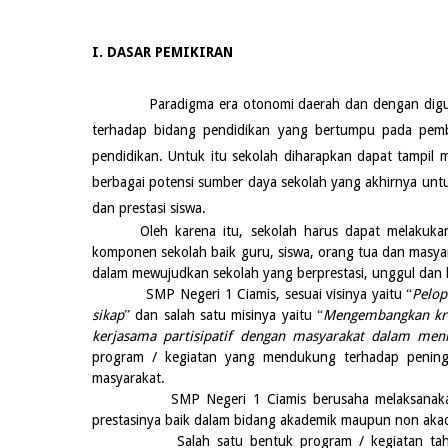
I. DASAR PEMIKIRAN
Paradigma era otonomi daerah dan dengan digulirk
terhadap bidang pendidikan yang bertumpu pada pemb
pendidikan. Untuk itu sekolah diharapkan dapat tampil 
berbagai potensi sumber daya sekolah yang akhirnya unt
dan prestasi siswa.
Oleh karena itu, sekolah harus dapat melakuk
komponen sekolah baik guru, siswa, orang tua dan masya
dalam mewujudkan sekolah yang berprestasi
,
unggul dan b
SMP Negeri 1 Ciamis, sesuai visinya yaitu
Pelop
“
sikap
dan salah satu misinya yaitu
Mengembangkan krea
”
“
kerjasama partisipatif dengan masyarakat dalam men
program / kegiatan yang mendukung terhadap peningk
masyarakat.
SMP Negeri 1 Ciamis berusaha melaksanakan kegi
prestasinya baik dalam bidang akademik maupun non aka
Salah satu bentuk program / kegiatan tahunan,