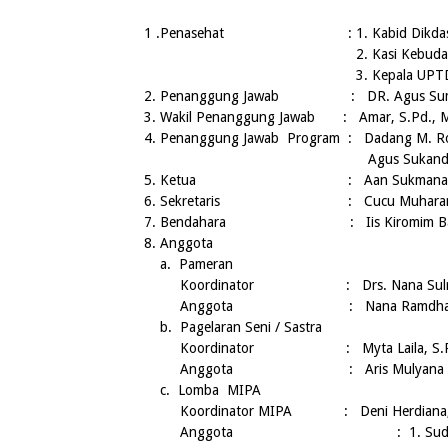
1 .Penasehat : 1. Kabid Dikdas Dinas
2. Kasi Kebudayaan Dinas Pe
3. Kepala UPTD Dikbud K
2. Penanggung Jawab : DR. Agus Sumantri
3. Wakil Penanggung Jawab : Amar, S.Pd., M.
4. Penanggung Jawab Program : Dadang M. Rochli
Agus Sukanda, S.Pd. (P
5. Ketua :
Aan Sukmana
6. Sekretaris :
Cucu Muhara
7. Bendahara : Iis Kiromim Baror
8. Anggota
a. Pameran
Koordinator :
Drs. Nana Sul
Anggota : Nana Ramdhana, S
b. Pagelaran Seni / Sastra
Koordinator :
Myta Laila
, S.
Anggota : Aris Mulyana
c. Lomba MIPA
Koordinator M
IPA
:
Deni
Herdiana
Anggota
: 1.
Sud