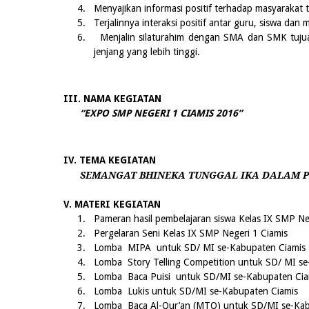
4.
Menyajikan informasi positif terhadap masyarakat t
5.
Terjalinnya interaksi positif antar guru, siswa dan 
6.
Menjalin silaturahim dengan SMA dan SMK tuju
jenjang yang lebih tinggi.
III. NAMA KEGIATAN
“EXPO SMP NEGERI 1 CIAMIS 201
6
”
IV. TEMA KEGIATAN
SEMANGAT B
H
INEKA TUNGGAL IKA DALAM 
V. MATERI KEGIATAN
1.
Pameran hasil pembelajaran siswa Kelas IX SMP Ne
2.
Pergelaran Seni Kelas IX SMP Negeri 1 Ciamis
3.
Lomba MIPA
untuk SD/ MI se-
Kabupaten Ciamis
4.
Lomba Story Telling Competition
untuk SD/ MI se
5.
Lomba Baca Puisi
untuk SD/MI se-
Kabupaten Cia
6.
Lomba
Lukis
untuk SD/MI se-
Kabupaten Ciamis
7.
Lomba
Baca Al-Qur’an (MTQ)
untuk SD/MI se-
Kab