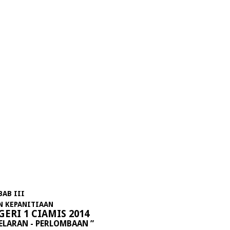
is
BAB III
N KEPANITIAAN
ERI 1 CIAMIS 2014
GELARAN - PERLOMBAAN ”