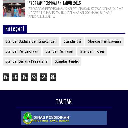
PROGRAM PERPISAHAN TAHUN 2015
PROGRAM PERPISAHAN DAN PELEPASAN SISWA KELAS IX SMP
NEGERI 1 CIAMIS TAHUN PELAJARAN 2014/2015 BAB I
PENDAHULUAN ...
Kategori
Standar Budaya dan Lingkungan
Standar Isi
Standar Pembiayaan
Standar Pengelolaan
Standar Penilaian
Standar Proses
Standar Sarana Prasarana
Standar Tendik
6
3
6
9
2
8
TAUTAN