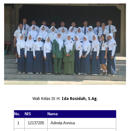
Wali Kelas IX H:
Ida Rosidah, S.Ag.
No.
NIS
Nama
1
12137205
Adinda Annisa