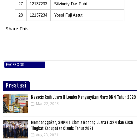
27
12137233
Silvianty Dwi Putri
28
12137234
Yossi Fuji Astuti
Share This:
Kelas IX 2014/2015
FACEBOOK
Prestasi
Nesacis Raih Juara II Lomba Menyanyikan Mars BNN Tahun 2023
Mar 22, 2023
Membanggakan, SMPN 1 Ciamis Borong Juara FLS2N dan KOSN
Tingkat Kabupaten Ciamis Tahun 2021
Aug 23, 2021