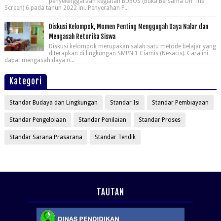
penyelenggaraan kegiatan BUBOS (Buka Bersama On The
Screen) 6 pada tahun 2022 ini. Penyerahan P...
Diskusi Kelompok, Momen Penting Menggugah Daya Nalar dan
Mengasah Retorika Siswa
Diskusi kelompok merupakan salah satu metode belajar yang
diterapkan di lingkungan SMPN 1 Ciamis (Nesacis). Cara ini
dapat mengasah daya n...
Kategori
Standar Budaya dan Lingkungan
Standar Isi
Standar Pembiayaan
Standar Pengelolaan
Standar Penilaian
Standar Proses
Standar Sarana Prasarana
Standar Tendik
TAUTAN