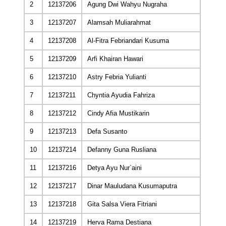
2
12137206
Agung Dwi Wahyu Nugraha
3
12137207
Alamsah Muliarahmat
4
12137208
Al-Fitra Febriandari Kusuma
5
12137209
Arfi Khairan Hawari
6
12137210
Astry Febria Yulianti
7
12137211
Chyntia Ayudia Fahriza
8
12137212
Cindy Afia Mustikarin
9
12137213
Defa Susanto
10
12137214
Defanny Guna Rusliana
11
12137216
Detya Ayu Nur`aini
12
12137217
Dinar Mauludana Kusumaputra
13
12137218
Gita Salsa Viera Fitriani
14
12137219
Herva Rama Destiana