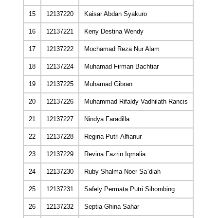
15
12137220
Kaisar Abdan Syakuro
16
12137221
Keny Destina Wendy
17
12137222
Mochamad Reza Nur Alam
18
12137224
Muhamad Firman Bachtiar
19
12137225
Muhamad Gibran
20
12137226
Muhammad Rifaldy Vadhilath Rancis
21
12137227
Nindya Faradilla
22
12137228
Regina Putri Alfianur
23
12137229
Revina Fazrin Iqmalia
24
12137230
Ruby Shalma Noer Sa`diah
25
12137231
Safely Permata Putri Sihombing
26
12137232
Septia Ghina Sahar