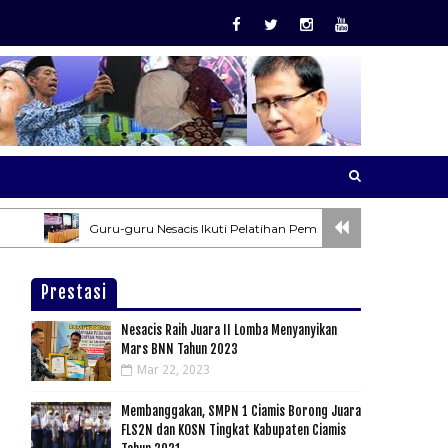
Guru-guru Nesacis Ikuti Pelatihan Pembuatan Soal AKM dan Pengoperas
Prestasi
Nesacis Raih Juara II Lomba Menyanyikan
Mars BNN Tahun 2023
Mar 22, 2023
Membanggakan, SMPN 1 Ciamis Borong Juara
FLS2N dan KOSN Tingkat Kabupaten Ciamis