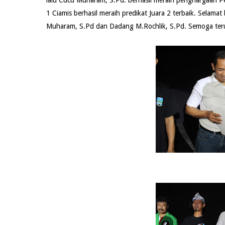
lalu Cucu Muharam, S.Pd. berhasil meraih penghargaan P
1 Ciamis berhasil meraih predikat Juara 2 terbaik. Selam
Muharam, S.Pd dan Dadang M.Rochlik, S.Pd. Semoga teru