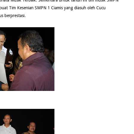
enata Musik Terbaik. Sementara untuk tahun ini tim musik SMPN
at buat Tim Kesenian SMPN 1 Ciamis yang diasuh oleh Cucu
s berprestasi.