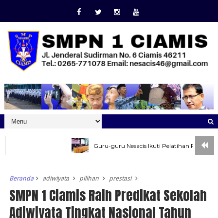
Guru-guru Nesacis Ikuti Pelatihan Pembuatan So
Beranda
adiwiyata
pilihan
prestasi
SMPN 1 Ciamis Raih Predikat Sekolah
Adiwiyata Tingkat Nasional Tahun