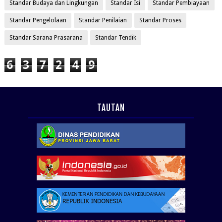
Standar Budaya dan Lingkungan
Standar Isi
Standar Pembiayaan
Standar Pengelolaan
Standar Penilaian
Standar Proses
Standar Sarana Prasarana
Standar Tendik
6
3
7
2
4
9
TAUTAN