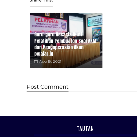
Share This:
Guru-guru Nesacis Ikuti
Pelatihan Pembuatan Soal AKM
dan Pengoperasian Akun
belajar.id
Aug 19, 2021
Post
Comment
TAUTAN