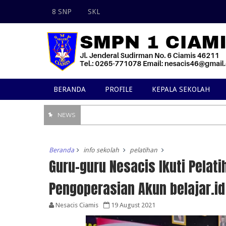
8 SNP
SKL
BERANDA
PROFILE
KEPALA SEKOLAH
NEWS
Beranda
info sekolah
pelatihan
Guru-guru Nesacis Ikuti Pela
Pengoperasian Akun belajar.id
Nesacis Ciamis
19 August 2021